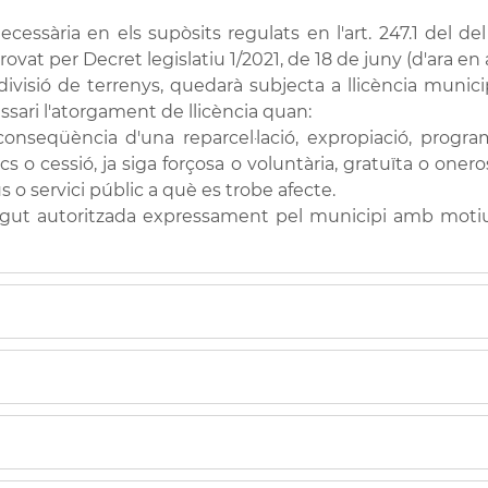
necessària en els supòsits regulats en l'art. 247.1 del d
provat per Decret legislatiu 1/2021, de 18 de juny (d'ara e
o divisió de terrenys, quedarà subjecta a llicència munici
ssari l'atorgament de llicència quan:
conseqüència d'una reparcel·lació, expropiació, progra
cs o cessió, ja siga forçosa o voluntària, gratuïta o onero
ús o servici públic a què es trobe afecte.
sigut autoritzada expressament pel municipi amb motiu 
ica que justifique la titularitat de la parcel·la obje
istració.
t descarregar en l'apartat “Impresos” d'aquesta mateixa