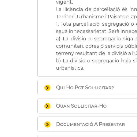
vigent.
La llicència de parcel·lació és in
Territori, Urbanisme i Paisatge, a
1. Tota parcel·lació, segregació 
seua innecessarietat. Serà innece
a) La divisió o segregació siga 
comunitari, obres o servicis públi
terreny resultant de la divisió a l'
b) La divisió o segregació haja 
urbanística.
Qui Ho Pot Sol·licitar?
Qualsevol persona física o juríd
Quan Sol·licitar-Ho
degudament autoritzat.
Quan s'efectua la cessió a l'admin
Documentació A Presentar
Imprès de sol·licitud que po