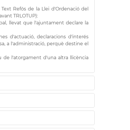
el Text Refós de la Llei d'Ordenació del
n avant TRLOTUP):
pal, llevat que l'ajuntament declare la
mes d'actuació, declaracions d'interés
sa, a l'administració, perquè destine el
de l'atorgament d'una altra llicència
cte de divisió, o el seu representant
 pàgina, si la sol·licitud es realitza