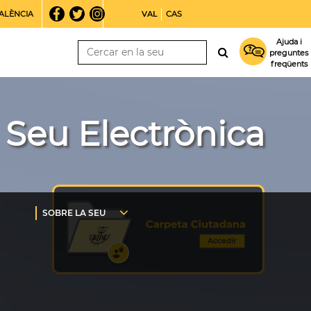
ALÈNCIA
VAL
CAS
Ajuda i
preguntes
freqüents
Seu Electrònica