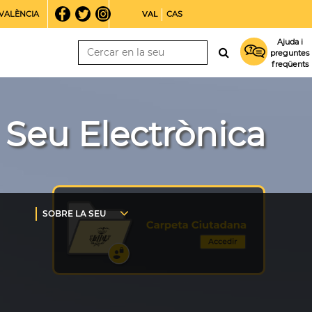
VALÈNCIA
VAL
CAS
Ajuda i
preguntes
freqüents
Seu Electrònica