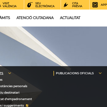
VISIT
SEU
CITA
APP
VALÈNCIA
ELECTRÒNICA
PRÈVIA
ÀMITS
ATENCIÓ CIUTADANA
ACTUALITAT
s i suggeriments