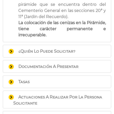
pirámide que se encuentra dentro del
Cementerio General en las secciones 20ª y
11ª (Jardín del Recuerdo).
La colocación de las cenizas en la Pirámide,
tiene carácter permanente e
irrecuperable.
¿Quién Lo Puede Solicitar?
Particulares que tengan en su propiedad
Documentación A Presentar
las cenizas de algún difunto, en custodia
familiar, así como quienes hayan
Impreso de solicitud que puede
incinerado un cadáver y deseen colocar las
Tasas
descargar en el apartado “Impresos”
cenizas en pirámide, en lugar de hacerlo
de esta misma página,
si la solicitud se
en nicho de su propiedad o nicho de
Tasa
realiza presencialmente
, acompañado
Actuaciones A Realizar Por La Persona
restos.
de la documentación que se indica.
Solicitante
Cuantía
: 12,27 euros
- En las instancias, es obligatorio
además de la designación de domicilio
Personarse en las Oficinas del Servicio