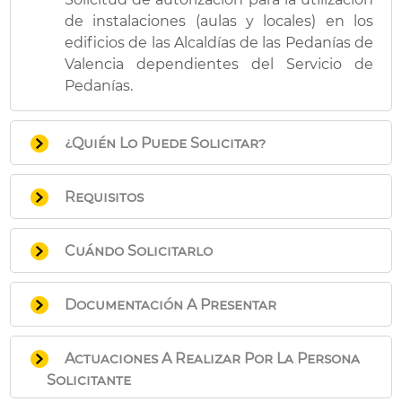
de instalaciones (aulas y locales) en los
edificios de las Alcaldías de las Pedanías de
Valencia dependientes del Servicio de
Pedanías.
¿Quién Lo Puede Solicitar?
Personas físicas, asociaciones y otras
Requisitos
entidades jurídicas válidamente
constituidas sin ánimo de lucro.
Las actividades a realizar deben ser
Cuándo Solicitarlo
temporales y concretas.
Los espacios cedidos no podrán ser de
Como mínimo con un mes de antelación a
uso privativo de ninguna asociación o
Documentación A Presentar
la fecha solicitada.
institución, ni constituirse en sede
social de los mismos.
Impreso de solicitud que puede
Actuaciones A Realizar Por La Persona
No tendrán cabida las actividades que
descargar en el apartado “Impresos”
Solicitante
tengan por único fin el lucro privado, ni
de esta misma página, si la solicitud se