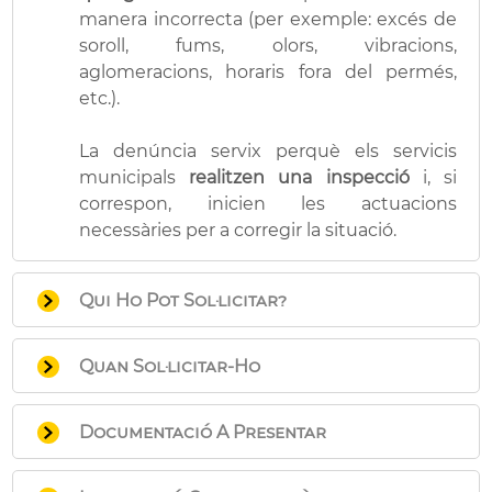
manera incorrecta (per exemple: excés de
soroll, fums, olors, vibracions,
aglomeracions, horaris fora del permés,
etc.).
La denúncia servix perquè els servicis
municipals
realitzen una inspecció
i, si
correspon, inicien les actuacions
necessàries per a corregir la situació.
Qui Ho Pot Sol·licitar?
Qualsevol persona física o jurídica
Quan Sol·licitar-Ho
(empresa, comunitat, associació…)
directament afectada
per les
En qualsevol moment.
molèsties.
Documentació A Presentar
També pot fer-ho una persona
representant legal, sempre que
Presentació presencial
: S'haurà de