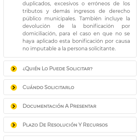
duplicados, excesivos o erróneos de los
tributos y demás ingresos de derecho
público municipales. También incluye la
devolución de la bonificación por
domiciliación, para el caso en que no se
haya aplicado esta bonificación por causa
no imputable a la persona solicitante.
¿Quién Lo Puede Solicitar?
Las personas interesadas que hayan
Cuándo Solicitarlo
efectuado un pago indebido, duplicado,
excesivo o erróneo y las obligadas al pago
Antes del transcurso del plazo de 4 años
que no hayan disfrutado de la bonificación
Documentación A Presentar
desde que se realizó el ingreso. A partir del
por domiciliación en el pago de un tributo
mismo prescribe el derecho a la
municipal, habiendo solicitado la
Impreso de solicitud que puede
devolución.
Plazo De Resolución Y Recursos
domiciliación bancaria correspondiente en
descargar en el apartado “Impresos”
tiempo y forma.
de esta misma página, si la solicitud se
Recursos que pueden interponerse: