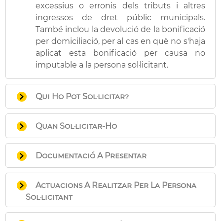
excessius o erronis dels tributs i altres
ingressos de dret públic municipals.
També inclou la devolució de la bonificació
per domiciliació, per al cas en què no s'haja
aplicat esta bonificació per causa no
imputable a la persona sol·licitant.
Qui Ho Pot Sol·licitar?
Les persones interessades que hagen
Quan Sol·licitar-Ho
efectuat un pagament indegut, duplicat,
excessiu o erroni i les obligades al
Abans del transcurs del termini de 4 anys
pagament que no hagen gaudit de la
Documentació A Presentar
des que es va realitzar l'ingrés. A partir
bonificació per domiciliació en el
d'eixe moment prescriu el dret a la
pagament d'un tribut municipal i que
Imprès de sol·licitud que pot
devolució.
Actuacions A Realitzar Per La Persona
hagen sol·licitat la domiciliació bancària
descarregar en l'apartat “Impresos”
Sol·licitant
corresponent dins del termini establit i en
d'aquesta mateixa pàgina, si la
la forma corresponent.
sol·licitud es realitza presencialment,