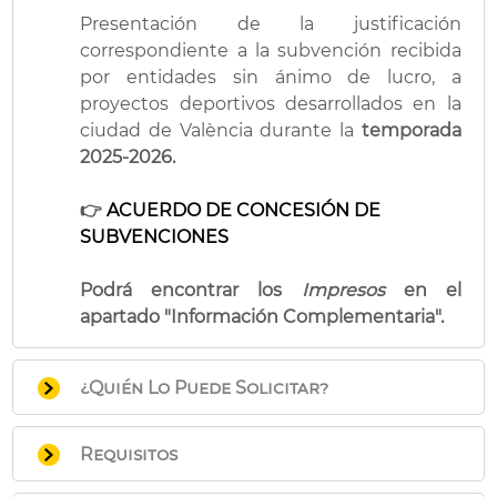
Presentación de la justificación
correspondiente a la subvención recibida
por entidades sin ánimo de lucro, a
proyectos deportivos desarrollados en la
ciudad de València durante la
temporada
2025-2026.
👉
ACUERDO DE CONCESIÓN DE
SUBVENCIONES
Podrá encontrar los
Impresos
en el
apartado "Información Complementaria".
¿Quién Lo Puede Solicitar?
Entidades sin ánimo de lucro beneficiadas
Requisitos
de la mencionada subvención.