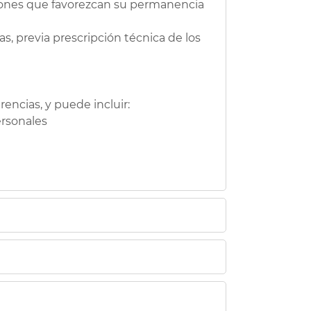
ciones que favorezcan su permanencia
as, previa prescripción técnica de los
encias, y puede incluir:
ersonales
bros de la unidad familiar.
ntinuar en su entorno habitual.