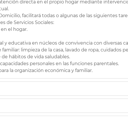
s atención directa en el propio hogar mediante interven
ual.
omicilio, facilitará todas o algunas de las siguientes tare
s de Servicios Sociales:
en el hogar.
al y educativa en núcleos de convivencia con diversas car
e familiar: limpieza de la casa, lavado de ropa, cuidados p
 de hábitos de vida saludables.
 capacidades personales en las funciones parentales.
ra la organización económica y familiar.
ltades de autonomía personal.
versidad funcional.
ción de riesgo social.
cipio de València y residir efectivamente todos los miem
emáticas socio-sanitarias.
jercicio de su autonomía y requieran asistencia para co