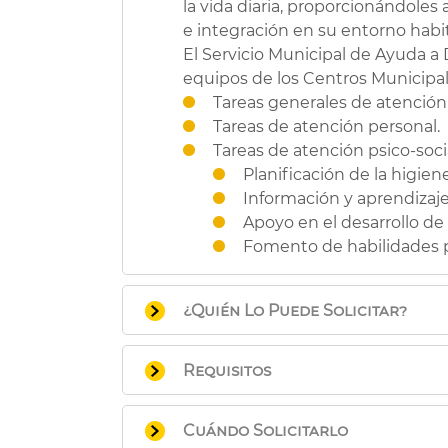
la vida diaria, proporcionándole
e integración en su entorno habit
El Servicio Municipal de Ayuda a D
equipos de los Centros Municipale
Tareas generales de atención 
Tareas de atención personal.
Tareas de atención psico-soci
Planificación de la higien
Información y aprendizaje
Apoyo en el desarrollo de
Fomento de habilidades pa
¿Quién Lo Puede Solicitar?
Personas mayores con dificu
Requisitos
Personas con algún tipo de di
Familias con menores en situa
Estar empadronado en el muni
Familias con especiales probl
Cuándo Solicitarlo
Que necesiten apoyo para el e