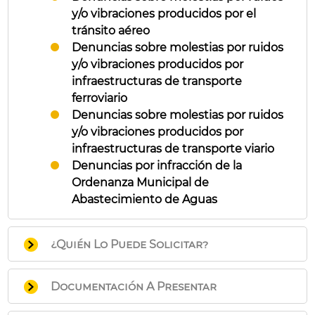
y/o vibraciones producidos por el
tránsito aéreo
Denuncias sobre molestias por ruidos
y/o vibraciones producidos por
infraestructuras de transporte
ferroviario
Denuncias sobre molestias por ruidos
y/o vibraciones producidos por
infraestructuras de transporte viario
Denuncias por infracción de la
Ordenanza Municipal de
Abastecimiento de Aguas
¿Quién Lo Puede Solicitar?
Cualquier persona física o jurídica que sea
Documentación A Presentar
conocedora de los hechos.
Instancia de Solicitud General
, exponiendo