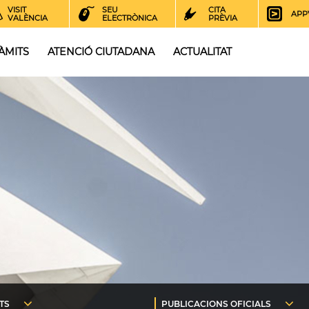
VISIT
SEU
CITA
APP
VALÈNCIA
ELECTRÒNICA
PRÈVIA
ÀMITS
ATENCIÓ CIUTADANA
ACTUALITAT