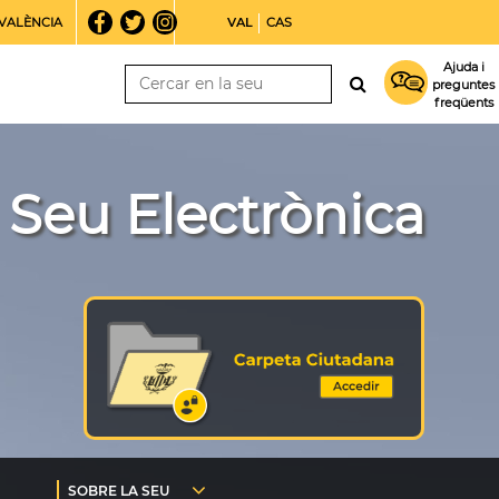
VALÈNCIA
VAL
CAS
Ajuda i
preguntes
freqüents
Seu Electrònica