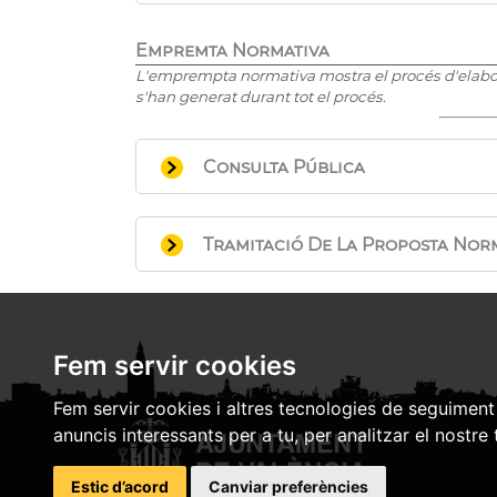
Empremta Normativa
L'emprempta normativa mostra el procés d'elabora
s'han generat durant tot el procés.
Consulta Pública
Procés per a demanar l'opinió de 
afectades per la futura norma, qu
Tramitació De La Proposta Norm
sotmeten a l'aprovació de la Jun
Actuacions essencials realitzades
Consulta pública (429 KB)
Normatiu (MAIN) i informe precept
Data de publicació: 16/01/202
Fem servir cookies
Fem servir cookies i altres tecnologies de seguiment 
anuncis interessants per a tu, per analitzar el nostre 
Estic d’acord
Canviar preferències