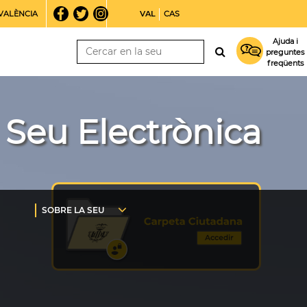
VALÈNCIA
VAL
CAS
Ajuda i
preguntes
freqüents
Seu Electrònica