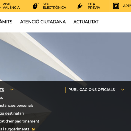
VISIT
SEU
CITA
APP
VALÈNCIA
ELECTRÒNICA
PRÈVIA
ÀMITS
ATENCIÓ CIUTADANA
ACTUALITAT
s i suggeriments