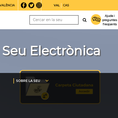
VALÈNCIA
VAL
CAS
Ajuda i
preguntes
freqüents
Seu Electrònica