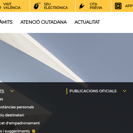
VISIT
SEU
CITA
APP
VALÈNCIA
ELECTRÒNICA
PRÈVIA
ÀMITS
ATENCIÓ CIUTADANA
ACTUALITAT
s i suggeriments