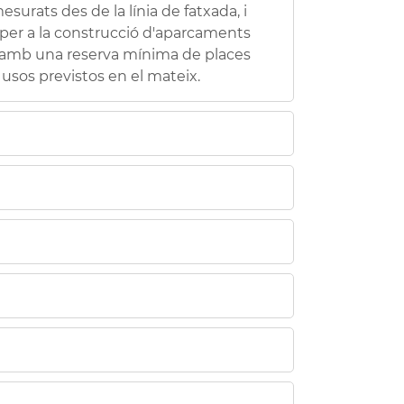
urats des de la línia de fatxada, i
 per a la construcció d'aparcaments
ar amb una reserva mínima de places
usos previstos en el mateix.
cia, que precisen subsòl públic de
mentaris dels construïts baix sòl
arcament establida en el Pla General
trucció d'edificis privats, en els que
nstrucció de les places d'aparcament
ficació que es tracte.
emplar, aportant-se:
I i normativa municipal vigents (5