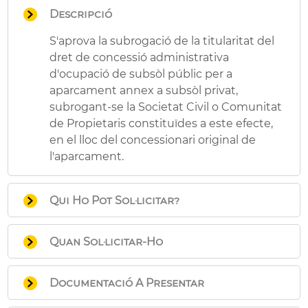
Descripció
S'aprova la subrogació de la titularitat del
dret de concessió administrativa
d'ocupació de subsòl públic per a
aparcament annex a subsòl privat,
subrogant-se la Societat Civil o Comunitat
de Propietaris constituïdes a este efecte,
en el lloc del concessionari original de
l'aparcament.
Qui Ho Pot Sol·licitar?
Titular originari del dret de concessió
Quan Sol·licitar-Ho
de subsòl públic per a aparcament
annex a parcel·la privada.
El dia hàbil següent a l'aprovació per la
Titulars del dret d'ús de plaça
Documentació A Presentar
Corporació de la corresponent Acta de
d'aparcament en concessió, constituïts
Recepció de les obres de l'aparcament en