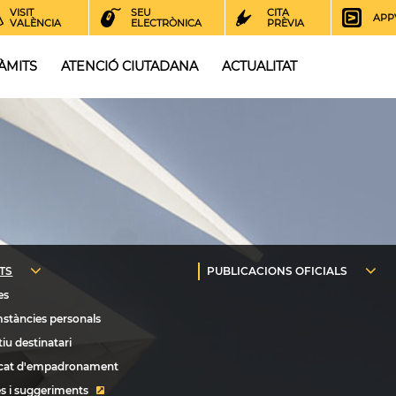
VISIT
SEU
CITA
APP
VALÈNCIA
ELECTRÒNICA
PRÈVIA
ÀMITS
ATENCIÓ CIUTADANA
ACTUALITAT
s i suggeriments