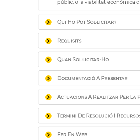
públic, o la viabilitat econòmica d
Qui Ho Pot Sol·licitar?
L´agent urbanitzador d'un Progr
Requisits
Els que fa referencia la Disposici
Quan Sol·licitar-Ho
Una vegada el Programa es trobe
Documentació A Presentar
Imprès de sol·licitud que pot 
Actuacions A Realitzar Per La P
presencialment, acompanyat 
Si la sol·licitud es presenta 
Cita prèvia (opcional).
tràmit” i s'adjuntarà la docum
Termini De Resolució I Recurso
Presentació de la sol·licitu
Documentació addicional necessà
Recursos que poden interposar-s
Suspensió temporal de la exe
Fer En Web
Recurs Contenciós-Administra
Memòria: