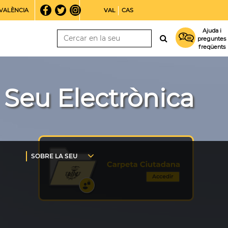
VALÈNCIA
VAL
CAS
Ajuda i
preguntes
freqüents
Seu Electrònica