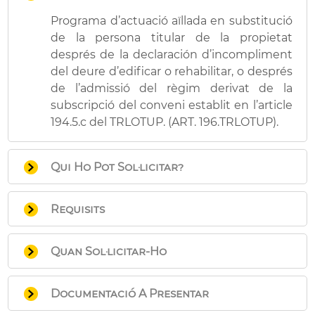
Programa d’actuació aïllada en substitució
de la persona titular de la propietat
després de la declaración d’incompliment
del deure d’edificar o rehabilitar, o després
de l’admissió del règim derivat de la
subscripció del conveni establit en l’article
194.5.c del TRLOTUP. (ART. 196.TRLOTUP).
Qui Ho Pot Sol·licitar?
Qualsevol persona física o jurídica que
Requisits
acredite plena capacitat d’obrar.
- Tindre plena capacitat d’obrar, sempre
Quan Sol·licitar-Ho
que no estiga incursa en causa
d’incapacitat o inhabilitació per a l’exercici
En el plaç de dos messos des de la
de la seua funció com a agent públic, de
Documentació A Presentar
publicació de la convocatoria de concurs
conformitat amb la normativa aplicable en
de programa d’actuació aïllada en el DOGV.