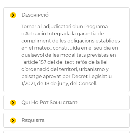
Descripció
Tornar a l'adjudicatari d'un Programa
d'Actuació Integrada la garantia de
compliment de les obligacions establides
en el mateix, constituïda en el seu dia en
qualsevol de les modalitats previstes en
l'article 157 del del text refós de la llei
d’ordenació del territori, urbanismo y
paisatge aprovat por Decret Legislatiu
1/2021, de 18 de juny, del Consell.
Qui Ho Pot Sol·licitar?
La persona física o jurídica que com a
Requisits
adjudicatària del programa d'actuació
integrada l'haja constituït.
Acreditar el compliment de les obligacions