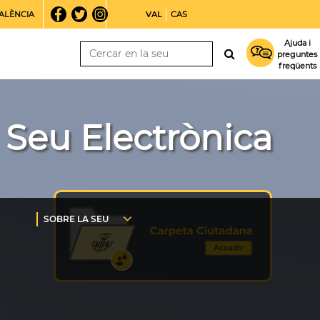
ALÈNCIA
VAL
CAS
Ajuda i
preguntes
freqüents
Seu Electrònica