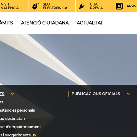
VISIT
SEU
CITA
APPV
VALÈNCIA
ELECTRÒNICA
PRÈVIA
ÀMITS
ATENCIÓ CIUTADANA
ACTUALITAT
s i suggeriments