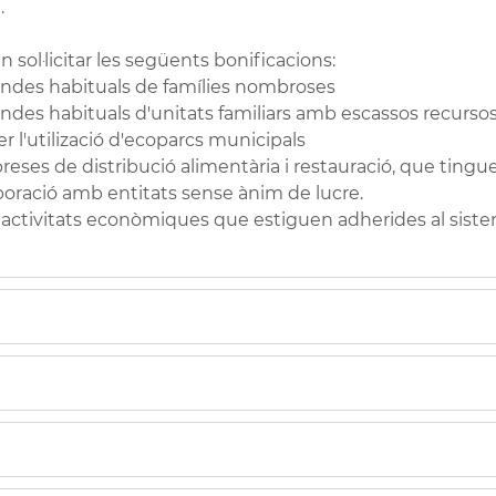
.
sol·licitar les següents bonificacions:
vendes habituals de famílies nombroses
endes habituals d'unitats familiars amb escassos recurs
er l'utilizació d'ecoparcs municipals
reses de distribució alimentària i restauració, que ting
aboració amb entitats sense ànim de lucre.
a activitats econòmiques que estiguen adherides al siste
habitual
que tinguen la condició de
família nombrosa.
'immoble
que tinguen la condició de
família nombrosa
,
se
ort
suportat per la taxa de fem.”
nents als
exercicis 2025 i 2026
,
fins al 31 de maig de 2026.
 habitual que formen part d'una
unitat familiar amb esc
al 31 de març de cada any.
ilitzen els ecoparcs municipals.
des econòmiques:
à de completar la sol·licitud, que es pot descarregar en l'