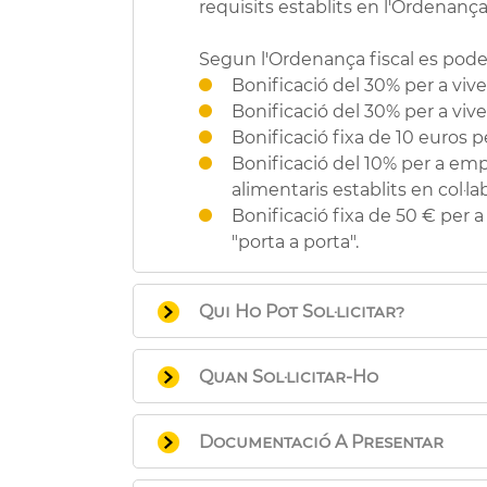
requisits establits en l'Ordenança
Segun l'Ordenança fiscal es poden 
Bonificació del 30% per a vi
Bonificació del 30% per a viv
Bonificació fixa de 10 euros p
Bonificació del 10% per a emp
alimentaris establits en col·l
Bonificació fixa de 50 € per 
"porta a porta".
Qui Ho Pot Sol·licitar?
Persones titulars de
vivenda 
Quan Sol·licitar-Ho
Persones titulars de
l'ús de l
mateix els repercutisca l'imp
a) Per a les liquidacions correspo
Persones titulars de vivenda
Documentació A Presentar
b) Per a la resta d'exercicis, fins 
Persones contribuents que
ut
a) Presentació presencial
Personas titulars d'activida
: S'haur