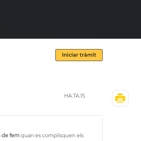
HA.TA.15
xa de fem
quan es complisquen els