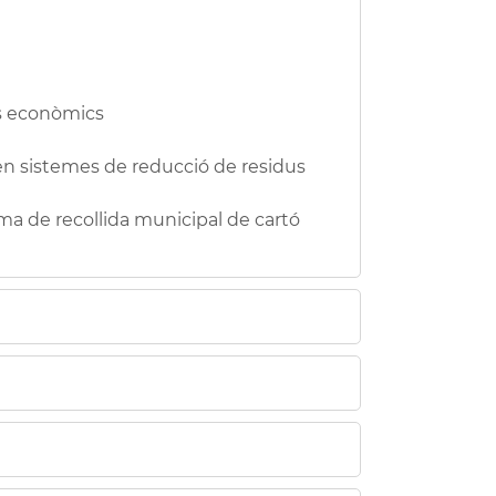
os econòmics
uen sistemes de reducció de residus
ma de recollida municipal de cartó
mpre que la persona propietària del
assos recursos econòmic
s.
apartat
Impresos
d'esta pàgina, i