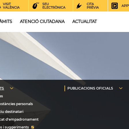
VISIT
SEU
CITA
APP
VALÈNCIA
ELECTRÒNICA
PRÈVIA
ÀMITS
ATENCIÓ CIUTADANA
ACTUALITAT
s i suggeriments