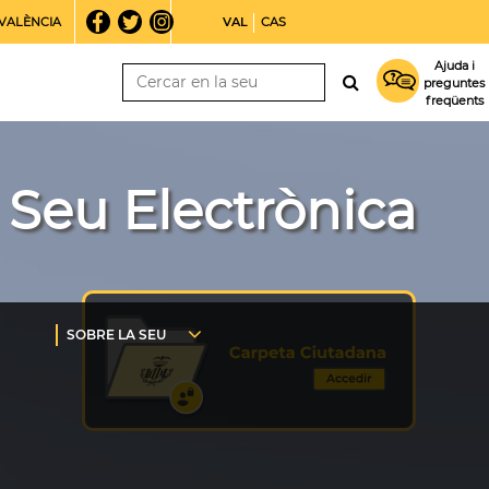
VALÈNCIA
VAL
CAS
Ajuda i
preguntes
freqüents
Seu Electrònica