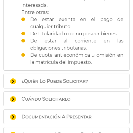
interesada.
Entre otras:
De estar exenta en el pago de
cualquier tributo.
De titularidad o de no poseer bienes.
De estar al corriente en las
obligaciones tributarias.
De cuota antieconómica u omisión en
la matrícula del impuesto.
¿Quién Lo Puede Solicitar?
Personas interesadas que requieran que
Cuándo Solicitarlo
se les expida la indicada certificación.
En cualquier momento.
Documentación A Presentar
Documentación para todos los casos: