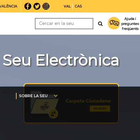
VALÈNCIA
VAL
CAS
Ajuda i
preguntes
freqüents
Seu Electrònica