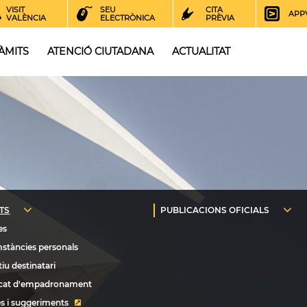
VISIT
SEU
CITA
APP
VALÈNCIA
ELECTRÒNICA
PRÈVIA
ÀMITS
ATENCIÓ CIUTADANA
ACTUALITAT
s i suggeriments