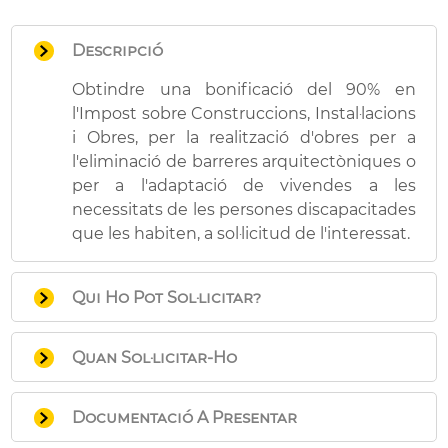
Descripció
Obtindre una bonificació del 90% en
l'Impost sobre Construccions, Instal·lacions
i Obres, per la realització d'obres per a
l'eliminació de barreres arquitectòniques o
per a l'adaptació de vivendes a les
necessitats de les persones discapacitades
que les habiten, a sol·licitud de l'interessat.
Qui Ho Pot Sol·licitar?
Les persones físiques, jurídiques, o entitats
Quan Sol·licitar-Ho
de l'art. 35.4 de la Llei General Tributària:
Que siguen amas de la construcció
Dins del termini per a l'autoliquidació de
emparada amb la qualificació indicada,
Documentació A Presentar
l'impost: un mes des de la notificació de la
és a dir, que suporten els gastos o cost
concessió de la llicència o en el moment