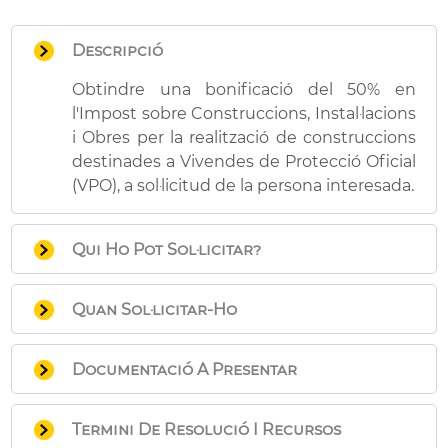
Descripció
Obtindre una bonificació del 50% en
l'Impost sobre Construccions, Instal·lacions
i Obres per la realització de construccions
destinades a Vivendes de Protecció Oficial
(VPO), a sol·licitud de la persona interesada.
Qui Ho Pot Sol·licitar?
Les persones físiques, jurídiques, o entitats
Quan Sol·licitar-Ho
de l'art. 35.4 de la Llei General Tributària:
Que siguen amas de la construcció
Dins del termini per a l'autoliquidació de
emparada amb la qualificació indicada,
Documentació A Presentar
l'impost: un mes des de la notificació de la
és a dir, que suporten els gastos o cost
llicència o en el moment de la presentació
que comporta la seua realització
Si la sol·licitud es realitza
de la declaració responsable.
Termini De Resolució I Recursos
(siguen o no propietàries de l'immoble
presencialment,
instància general que