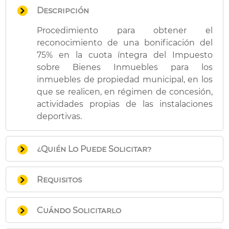
Descripción
Procedimiento para obtener el
reconocimiento de una bonificación del
75% en la cuota íntegra del Impuesto
sobre Bienes Inmuebles para los
inmuebles de propiedad municipal, en los
que se realicen, en régimen de concesión,
actividades propias de las instalaciones
deportivas.
¿Quién Lo Puede Solicitar?
Cualquier entidad interesada, que tenga la
Requisitos
condición de sujeto pasivo en el Impuesto
sobre Bienes Inmuebles a título de
En el/los bien/es inmueble/s de propiedad
concesionario, respecto de bienes
Cuándo Solicitarlo
municipal para el/los que se sol·licita la
inmuebles de propiedad municipal, en los
bonificación, deben llevarse a cabo, en