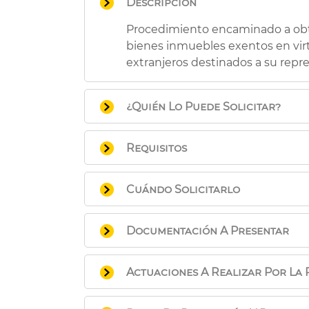
Descripción
Procedimiento encaminado a obte
bienes inmuebles exentos en virtu
extranjeros destinados a su repre
¿Quién Lo Puede Solicitar?
Esta exención se aplica de oficio,
Requisitos
Administración.
Que exista Convenio en vigor y, e
Cuándo Solicitarlo
destinen a su representación dipl
En cualquier momento posterior a
Documentación A Presentar
pasivo en el impuesto.
La solicitud se podrá presenta e
Actuaciones A Realizar Por La 
escritura de poderes (caso de se
Documentación adicional necesar
Solicitud de la entidad, org
En este caso: