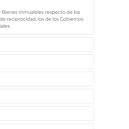
e Bienes Inmuebles respecto de los
de reciprocidad, los de los Gobiernos
ales.
star su declaración por la
njeros, que los bienes inmuebles se
isición de la condición de sujeto
taria Integral
, acompañada de la
e en cualquier Oficina de Gestión