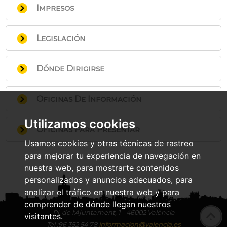
Reclamación Económico-
NIF de la entidad
Impresos
digital
Solicitud de la entidad interesada,
Administrativa
Copia del Documento Nacional de
Si dispone de certificado digital de la
presentada mediante instancia en los
Silencio Administrativo:
Desestimatorio
Identidad o documento
Generalitat Valenciana o DNI electrónico
Instancia general
Registros Municipales, acompañada de
Legislación
Disposición Adicional Primera, Uno, 68, del
identificativo del representante
puede realizar el trámite.
la documentación señalada en el
Real Decreto 1065/2007, de 27 de julio.
Certificado que acredite el destino
Puede iniciar la solicitud en línea pulsando
Texto refundido de la Ley Reguladora
apartado Documentación a presentar.
Plazo máximo de resolución:
Hasta 6
de la total superficie del bien
Dónde Dirigirse
el botón
de las Haciendas Locales, aprobado por
Iniciar trámite
situado al inicio de
meses
inmueble:
esta página. Deberá identificarse y firmar
el Real Decreto Legislativo de 2/2004,
6 meses.
Usted puede realizar la gestión
expedido por representante de la
electrónicamente de acuerdo con los
de 5 de marzo, Artículo 62.1.c).
Oficinas De Información
Artículo 104.1 de la Ley 58/2003, de 17 de
directamente en la Oficina de Gestión
entidad religiosa. Bien inmueble
requisitos señalados en
Acuerdo entre el Estado Español y la
Sede Electrónica /
diciembre, General Tributaria.
Tributaria Integral del Ayuntamiento de
identificado por su referencia
Sistemas de firma.
Santa Sede sobre Asuntos
Utilizamos cookies
Valencia, preferentemente con CITA
catastral y cuyo destino sea a
OFICINA DE GESTIÓN TRIBUTARIA INTEGRAL
Oficinas Para Presentar
Tenga preparada la documentación
Económicos, suscrito en la Ciudad del
PREVIA.
Edificio Casa Consistorial entrada por C/
alguno o algunos de los fines
que necesite adjuntar de acuerdo con
Vaticano, el 3 de enero de 1979, Artículo
Usamos cookies y otras técnicas de rastreo
Arquebisbe Mayoral
Si desea más información, puede llamar al
previstos en el Artículo IV.1.a) del
Tel.: 96.389.50.79
el apartado
IV.
Documentación a
para mejorar tu experiencia de navegación en
ALCALDÍA-PINEDO
ALCALDÍA-
teléfono de Atención de Gestión Tributaria
De lunes a viernes, de 8:30 a 14:00 horas,
Acuerdo entre el Estado español y
presentar
Real Decreto 1065/2007, de 27 de julio,
Carrera del Riu, 263
BENIFARAIG
nuestra web, para mostrarte contenidos
preferentemente con CITA
Integral, 96.389.50.79, o enviar un correo
la Santa Sede sobre asuntos
Tel.: 96.324.89.64
C/ Ferrer i Bigné, 47
Rellene el formulario
por el que se aprueba el Reglamento
personalizados y anuncios adecuados, para
ayuntamientovalencia_gti@valencia.es
Registro: miércoles de
Tel.: 96.363.52.49
electrónico a
económicos, firmado en Ciudad
Adjunte la documentación requerida
General de las actuaciones y los
analizar el tráfico en nuestra web y para
9:00 a 14:00 horas.
Registro: martes de
ayuntamientovalencia_gti@valencia.es
del Vaticano el 3 de enero de 1979.
9:00 a 14:00 horas.
Presente y firme la solicitud
procedimientos de gestión e
comprender de dónde llegan nuestros
Pl.
de l'Ajuntament, 1 - 46002 València
Podrá imprimir y guardar un justificante
inspección tributaria y de desarrollo de
visitantes.
ALCALDÍA-BORBOTÓ
ALCALDÍA-CASAS DE
Tel.:
96 352 54 78
informacion@valencia.es