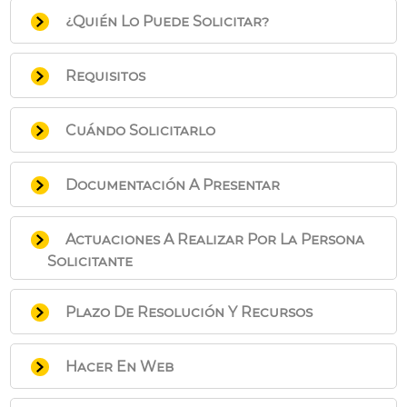
¿Quién Lo Puede Solicitar?
Esta exención se aplica de oficio por la
Requisitos
Administración, si bien, las respectivas
entidades religiosas, pueden instar su
Tener la entidad la condición de sujeto
declaración.
Cuándo Solicitarlo
pasivo a los efectos de este Acuerdo.
Hallarse destinado el inmueble a los
En cualquier momento posterior a la
fines del artículo IV del Acuerdo
Documentación A Presentar
inscripción en el Registro de Entidades
(iglesias y oficinas parroquiales,
Religiosas.
La solicitud se podrá presenta en un
residencias de Obispos y sacerdotes,
Actuaciones A Realizar Por La Persona
Registro municipal
casas y conventos de religiosos y
o en las
Oficinas de
Solicitante
Gestión Tributaria Integral
seminarios).
, acompañada
de la escritura de poderes (caso de ser
Solicitud de la entidad interesada,
representante) y de la siguiente
Plazo De Resolución Y Recursos
formulada presencialmente en
documentación
cualquier Oficina de Gestión Tributaria
Recursos que pueden interponerse:
Documentación adicional necesaria según
Integral, acompañada de la
Hacer En Web
Recurso potestativo de reposición
el caso:
documentación señalada en el
(plazo de interposición: un mes)
En este caso:
Realizar la solicitud en línea con firma
apartado Documentación a presentar.