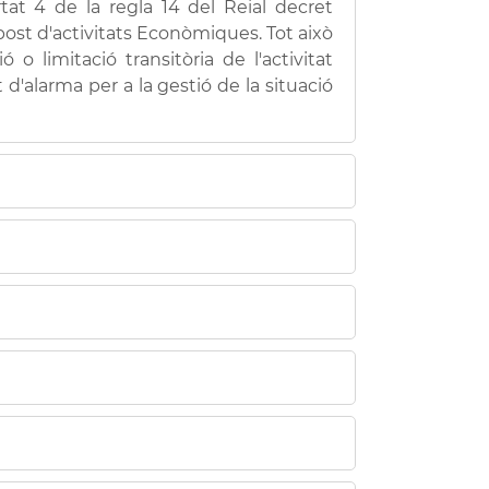
rtat 4 de la regla 14 del Reial decret
Impost d'activitats Econòmiques. Tot això
 limitació transitòria de l'activitat
d'alarma per a la gestió de la situació
itats Econòmiques de l'exercici 2020 i
 de 2020
oment prescriu el dret a la devolució.
rémer el botó “Iniciar tràmit” i
la devolució mitjançant transferència