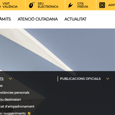
VISIT
SEU
CITA
APP
VALÈNCIA
ELECTRÒNICA
PRÈVIA
ÀMITS
ATENCIÓ CIUTADANA
ACTUALITAT
s i suggeriments