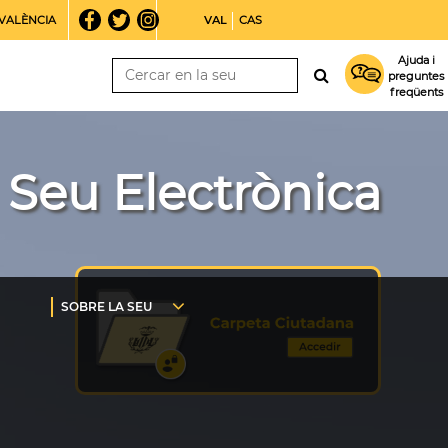
VALÈNCIA
VAL
CAS
Ajuda i
preguntes
freqüents
Seu Electrònica