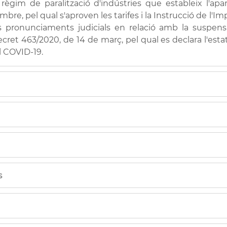
l règim de paralització d'indústries que estableix l'apa
embre, pel qual s'aproven les tarifes i la Instrucció de l'
pronunciaments judicials en relació amb la suspensió o
et 463/2020, de 14 de març, pel qual es declara l'estat 
el COVID-19.
gen efectuat l'ingrés del rebut de l'Impost sobre Activ
ant l'estat d'alarma, això és, del 14 de març al 21 de juny
 4 anys des que es va realitzar l'ingrés. A partir d'eixe m
esta Seu Electrònica.
S'emplenarà el formulari després de p
s
'indica.
s:
e:
 d'entitat bancària, en la qual efectuar, en el seu cas, 
tiu (termini d'interposició: dos mesos)
ori
b firma digital