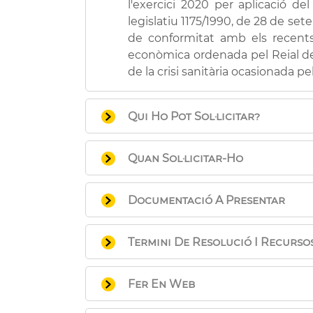
l'exercici 2020 per aplicació de
legislatiu 1175/1990, de 28 de set
de conformitat amb els recents 
econòmica ordenada pel Reial decr
de la crisi sanitària ocasionada p
Qui Ho Pot Sol·licitar?
Les persones interessades que ha
Quan Sol·licitar-Ho
que no exerciren cap activitat dur
Abans del transcurs del termini de
Documentació A Presentar
La sol·licitud es presenta en aqu
Termini De Resolució I Recurso
s'adjuntarà la documentació que s
Documentació per a tots els caso
Recursos que poden interposar-s
Acreditació del núm. de compte
Fer En Web
Recurs Contenciós-Administra
Silenci Administratiu:
Desestimat
Realitzar la sol·licitud en línia am