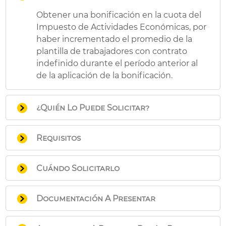
Obtener una bonificación en la cuota del
Impuesto de Actividades Económicas, por
haber incrementado el promedio de la
plantilla de trabajadores con contrato
indefinido durante el período anterior al
de la aplicación de la bonificación.
¿Quién Lo Puede Solicitar?
Quienes tributen por cuota municipal e
Requisitos
incurran en las circunstancias
mencionadas.
El incremento medio de la plantilla de
Cuándo Solicitarlo
trabajadores con contrato indefinido
habrá de ser superior al cinco por cien, en
Dentro del primer trimestre del ejercicio
el municipio de València.
Documentación A Presentar
en que haya de aplicarse.
En las Oficinas de Gestión Tributaria