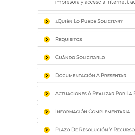
impresora y acceso a Internet), a
¿Quién Lo Puede Solicitar?
Asociaciones y entidades sin ánim
Requisitos
desarrollen su actividad en Valenc
desarrollo.
No disponer de local adecuado en 
Cuándo Solicitarlo
carencia o precariedad de local.
Plazo abierto.
Documentación A Presentar
La solicitud se presenta en esta 
Actuaciones A Realizar Por La 
trámite” y se adjuntará la docum
Caso 1. ENTIDADES QUE SOLICIT
Presentación de la documentación
Certificación o comunicación 
Información Complementaria
Certificación o comunicación
Proyecto
- Registro Municipal de
del Espai Intercultural.
Plazo De Resolución Y Recurso
- Registro de Asociacio