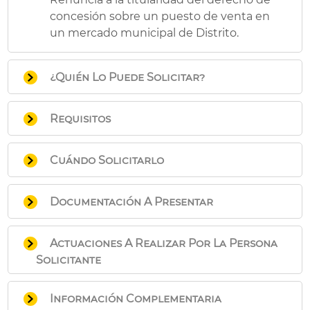
concesión sobre un puesto de venta en
un mercado municipal de Distrito.
¿Quién Lo Puede Solicitar?
La persona titular del puesto.
Requisitos
Manifestar la renuncia expresamente y
Cuándo Solicitarlo
dejar el puesto libre, vacío de enseres y a
disposición municipal, entregando las
En cualquier momento.
llaves al encargado del mercado.
Documentación A Presentar
Instancia de Solicitud General
,
Actuaciones A Realizar Por La Persona
señalando la renuncia al puesto. En
Solicitante
caso de realizar la solicitud
electrónicamente en esta Sede,
Pr
esentación de la solicitud.
bastará con cumplimentar el
Información Complementaria