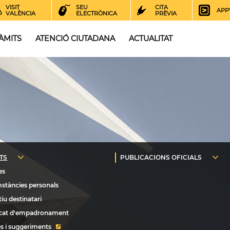
VISIT
SEU
CITA
APP
VALÈNCIA
ELECTRÒNICA
PRÈVIA
ÀMITS
ATENCIÓ CIUTADANA
ACTUALITAT
s i suggeriments