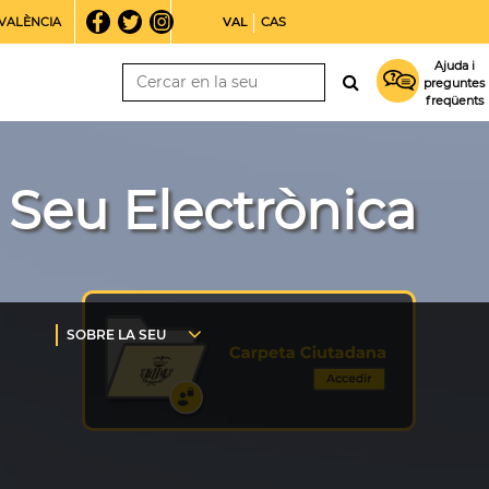
VALÈNCIA
VAL
CAS
Ajuda i
preguntes
freqüents
Seu Electrònica