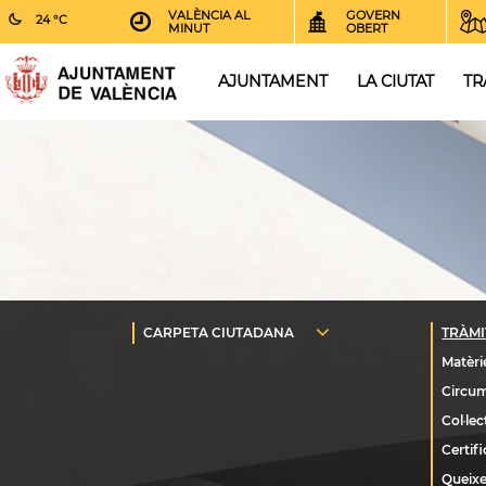
VALÈNCIA AL
GOVERN
24 °C
MINUT
OBERT
AJUNTAMENT
LA CIUTAT
TR
Queixe