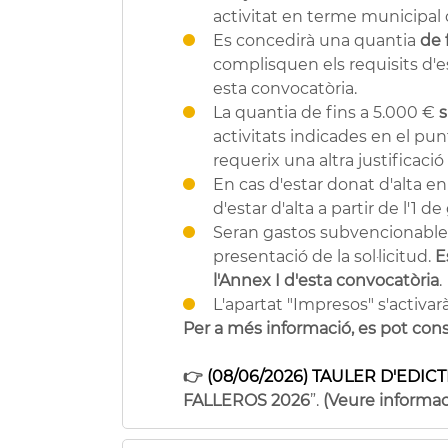
activitat en terme municipal 
Es concedirà una quantia
de 
complisquen els requisits d'es
esta convocatòria.
La quantia de fins a 5.000 €
s
activitats indicades en el punt
requerix una altra justificaci
En cas d'estar donat d'alta en 
d'estar d'alta a partir de l'1 d
Seran gastos subvencionables 
presentació de la sol·licitud.
E
l'Annex I d'esta convocatòria
.
L'apartat "Impresos" s'activarà
Per a més informació, es pot cons
👉
(08/06/2026) TAULER D'EDICT
FALLEROS 2026
”.
(Veure informa