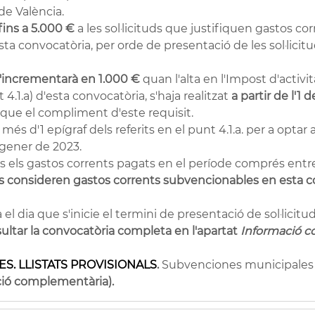
de València.
fins a 5.000 €
a les sol·licituds que justifiquen gastos c
ta convocatòria, per orde de presentació de les sol·licitud
'incrementarà en 1.000 €
quan l'alta en l'Impost d'activ
 4.1.a) d'esta convocatòria, s'haja realitzat
a partir de l'1
ó que el compliment d'este requisit.
més d'1 epígraf dels referits en el punt 4.1.a. per a optar 
e gener de 2023.
els gastos corrents pagats en el període comprés entre el
s consideren gastos corrents subvencionables en esta c
 el dia que s'inicie el termini de presentació de sol·licitud
ultar la convocatòria completa en l'apartat
Informació c
ES. LLISTATS PROVISIONALS
.
Subvenciones municipales 
ció complementària).