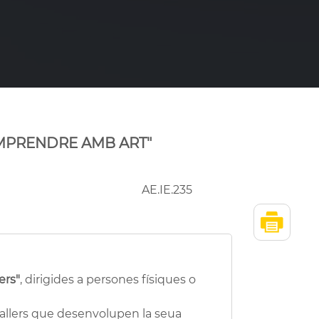
EMPRENDRE AMB ART"
AE.IE.235
ers"
, dirigides a persones físiques o
 fallers que desenvolupen la seua