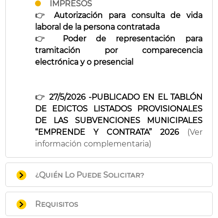
IMPRESOS
👉
Autorización para consulta de vida
laboral de la persona contratada
👉
Poder de representación para
tramitación por comparecencia
electrónica y o presencial
👉
27/5/2026 -PUBLICADO EN EL TABLÓN
DE EDICTOS LISTADOS PROVISIONALES
DE LAS SUBVENCIONES MUNICIPALES
“EMPRENDE Y CONTRATA” 2026
(Ver
información complementaria)
¿Quién Lo Puede Solicitar?
Podrán acogerse al programa de
Requisitos
subvención, tanto las personas físicas o
jurídicas, como las comunidades de