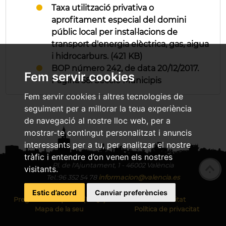
Taxa utilització privativa o
aprofitament especial del domini
públic local per instal·lacions de
transport d'energia elèctrica, gas, aigua
i hidrocarburs. (421 KB)
BOP número 242, de data 20/12/2017.
Fem servir cookies
Pàgina 58. Secció Municipis
Fem servir cookies i altres tecnologies de
seguiment per a millorar la teua experiència
de navegació al nostre lloc web, per a
mostrar-te contingut personalitzat i anuncis
interessants per a tu, per analitzar el nostre
tràfic i entendre d’on venen els nostres
Pl.
de l'Ajuntament, 1 - 46002 València
visitants.
Tel.:
96 352 54 78
informacion@valencia.es
Estic d’acord
Canviar preferències
Preguntes freqüents (FAQS)
Accesibilitat
Mapa de la seu
Política de privacitat