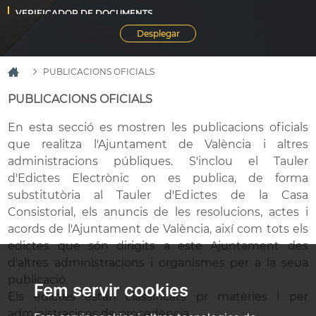
PUBLICACIONS OFICIALS
PUBLICACIONS OFICIALS
En esta secció es mostren les publicacions oficials
que realitza l'Ajuntament de València i altres
administracions públiques. S'inclou el Tauler
d'Edictes Electrònic on es publica, de forma
substitutòria al Tauler d'Edictes de la Casa
Consistorial, els anuncis de les resolucions, actes i
acords de l'Ajuntament de València, així com tots els
edictes que són dirigits a este Ajuntament des
d'altres administracions i organismes per a la seua
publicació.
Fem servir cookies
Els edictes estan classificats pr matèries i per
administracions de procedència.