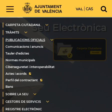
VAL
CAS
Seu Electrònica
Actes i acords
Perfil del contractant