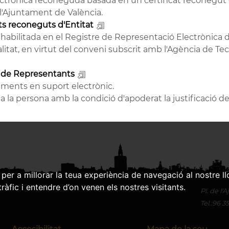
 electrònica reconeguda basada en un certificat reconegu
 l'Ajuntament de València.
ts reconeguts d'Entitat
habilitada en el Registre de Representació Electrònica d
alitat, en virtut del conveni subscrit amb l'Agència de Tec
 de Representants
aments en suport electrònic.
a la persona amb la condició d'apoderat la justificació 
per a millorar la teua experiència de navegació al nostre ll
tràfic i entendre d’on venen els nostres visitants.
Pl.
de l'
Tel.:
96 3