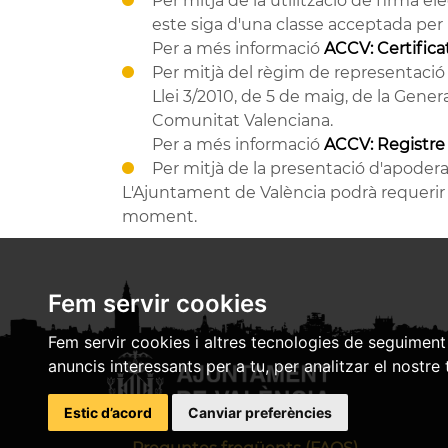
Per mitjà de la utilització de firma
este siga d'una classe acceptada per
Per a més informació
ACCV: Certifica
Per mitjà del règim de representació 
Llei 3/2010, de 5 de maig, de la Gener
Comunitat Valenciana.
Per a més informació
ACCV: Registre
Per mitjà de la presentació d'apoder
L'Ajuntament de València podrà requerir 
moment.
Fem servir cookies
Fem servir cookies i altres tecnologies de seguiment 
anuncis interessants per a tu, per analitzar el nostre 
Estic d’acord
Canviar preferències