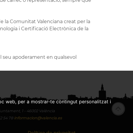
t de càrrec o representació, sempre que
e la Comunitat Valenciana creat per la
nologia i Certificació Electrònica de la
del seu apoderament en qualsevol
oc web, per a mostrar-te contingut personalitzat i
Ajuntament, 1 - 46002 València
52 54 78
informacion@valencia.es