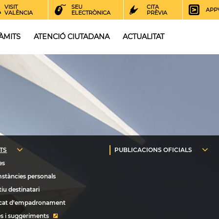
VISIT
SEU
CITA
APP
VALÈNCIA
ELECTRÒNICA
PRÈVIA
ÀMITS
ATENCIÓ CIUTADANA
ACTUALITAT
s i suggeriments