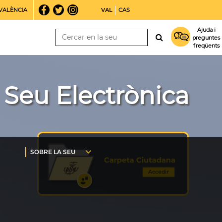
VALÈNCIA
VAL
CAS
Ajuda i
preguntes
freqüents
Seu Electrònica