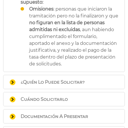
supuesto:
Omisiones
: personas que iniciaron la
tramitación pero no la finalizaron y que
no figuran en la lista de personas
admitidas ni excluidas
, aun habiendo
cumplimentado el formulario,
aportado el anexo y la documentación
justificativa, y realizado el pago de la
tasa dentro del plazo de presentación
de solicitudes.
¿Quién Lo Puede Solicitar?
Personas aspirantes excluidas en los
Cuándo Solicitarlo
listados de la convocatoria.
El plazo será de
10 días hábiles
a partir del
Documentación A Presentar
siguiente al de la publicación de las listas
provisionales de personal admitido y
Según la causa de exclusión, existen
dos