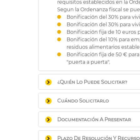
requisitos establecidos en la Ord
Segun la Ordenanza fiscal se pued
Bonificación del 30% para vi
Bonificación del 30% para vi
Bonificación fija de 10 euros
Bonificación del 10% para em
residuos alimentarios estable
Bonificación fija de 50 € pa
"puerta a puerta".
¿Quién Lo Puede Solicitar?
Personas titulares de
viviend
Cuándo Solicitarlo
Personas titulares del
uso de
propietaria del mismo les rep
a) Para las liquidaciones correspo
Personas titulares de vivien
Documentación A Presentar
b) Para el resto de ejercicios, has
Personas contribuyentes qu
a) Presentación presencial:
Personas titulares de
activid
Se de
Plazo De Resolución Y Recurso
presentar junto con la documenta
que tengan
sistemas de 