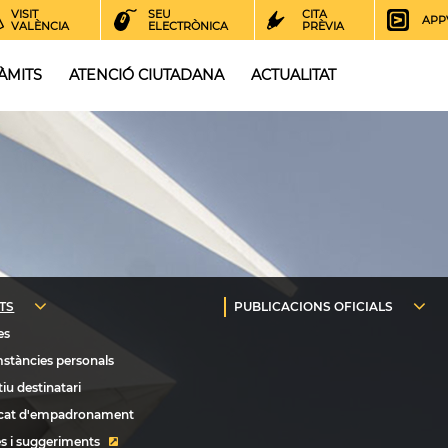
VISIT
SEU
CITA
APP
VALÈNCIA
ELECTRÒNICA
PRÈVIA
ÀMITS
ATENCIÓ CIUTADANA
ACTUALITAT
s i suggeriments