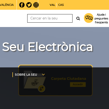
VALÈNCIA
VAL
CAS
Ajuda i
preguntes
freqüents
Seu Electrònica