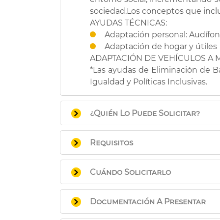
sociedad.Los conceptos que incl
AYUDAS TÉCNICAS:
Adaptación personal: Audífo
Adaptación de hogar y útiles
ADAPTACIÓN DE VEHÍCULOS A
*Las ayudas de Eliminación de B
Igualdad y Políticas Inclusivas.
¿Quién Lo Puede Solicitar?
Personas mayores, con problemas
Requisitos
a) Ser mayor de 60 años
Cuándo Solicitarlo
b) Que existan deficiencias de c
través de medios normales.
Durante todo el año.
c) Que la solicitud esté refer
Documentación A Presentar
excluidos los que signifiquen un