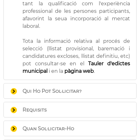
tant la qualificació com l'experiència
professional de les persones participants,
afavorint la seua incorporació al mercat
laboral.
Tota la informació relativa al procés de
selecció (llistat provisional, baremació i
candidatures excloses, llistat definitiu, etc)
pot consultar-se en el
Tauler d'edictes
municipal
i en la
pàgina web
.
Qui Ho Pot Sol·licitar?
Persones físiques que complisquen els
Requisits
requisits establits en la normativa de
referència.
Equip directiu, docent i auxiliar
Quan Sol·licitar-Ho
administratiu:
Per a prendre part en el procés de selecció